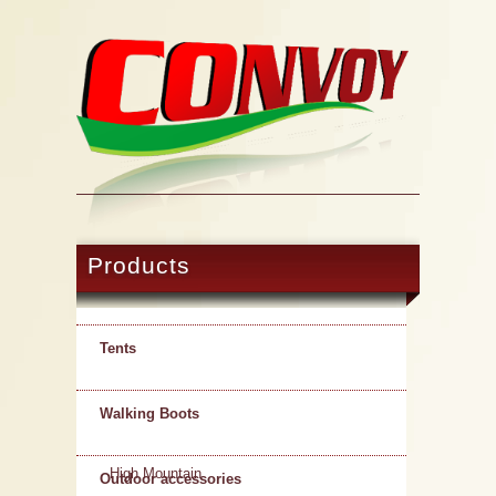
Products
Tents
Walking Boots
High Mountain
Outdoor accessories